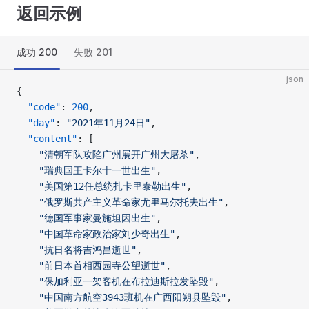
返回示例
成功 200
失败 201
json
{
  "code"
: 
200
,
  "day"
: 
"2021年11月24日"
,
  "content"
: [
    "清朝军队攻陷广州展开广州大屠杀"
,
    "瑞典国王卡尔十一世出生"
,
    "美国第12任总统扎卡里泰勒出生"
,
    "俄罗斯共产主义革命家尤里马尔托夫出生"
,
    "德国军事家曼施坦因出生"
,
    "中国革命家政治家刘少奇出生"
,
    "抗日名将吉鸿昌逝世"
,
    "前日本首相西园寺公望逝世"
,
    "保加利亚一架客机在布拉迪斯拉发坠毁"
,
    "中国南方航空3943班机在广西阳朔县坠毁"
,