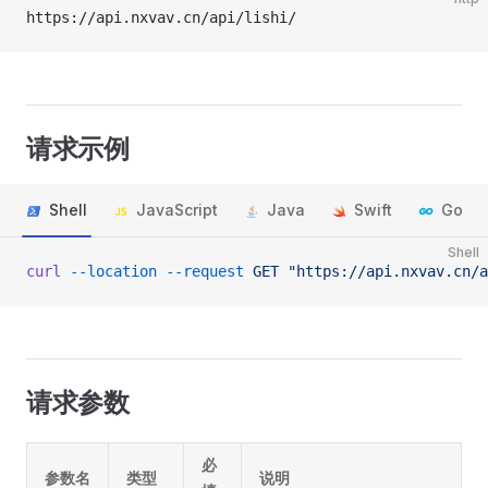
https://api.nxvav.cn/api/lishi/
请求示例
Shell
JavaScript
Java
Swift
Go
Shell
curl
 --location
 --request
 GET
 "https://api.nxvav.cn/a
请求参数
必
参数名
类型
说明