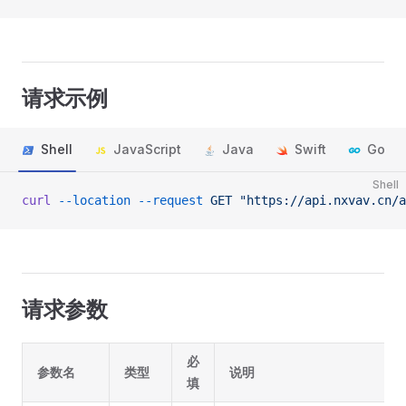
请求示例
Shell
JavaScript
Java
Swift
Go
Shell
curl
 --location
 --request
 GET
 "https://api.nxvav.cn/a
请求参数
必
参数名
类型
说明
填