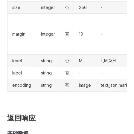
size
integer
否
256
-
margin
integer
否
10
-
level
string
否
M
L,M,Q,H
label
string
否
-
-
encoding
string
否
image
text,json,markd
返回响应
基础数据