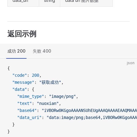
data_uri
string
data uri 图片数据
返回示例
成功 200
失败 400
json
{
  "code"
: 
200
,
  "message"
: 
"获取成功"
,
  "data"
: {
    "mime_type"
: 
"image/png"
,
    "text"
: 
"nuoxian"
,
    "base64"
: 
"iVBORw0KGgoAAAANSUhEUgAAAQAAAAEAAQMAAA
    "data_uri"
: 
"data:image/png;base64,iVBORw0KGgoAAA
  }
}